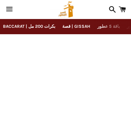
Search
C
Menu
باقة 5 عطور
قصة | GISSAH
BACCARAT | بكرات 200 مل