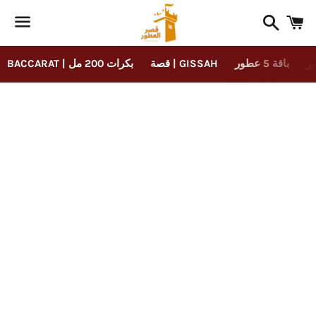
Search
C
Menu
باقة 5 عطور
قصة | GISSAH
BACCARAT | بكرات 200 مل