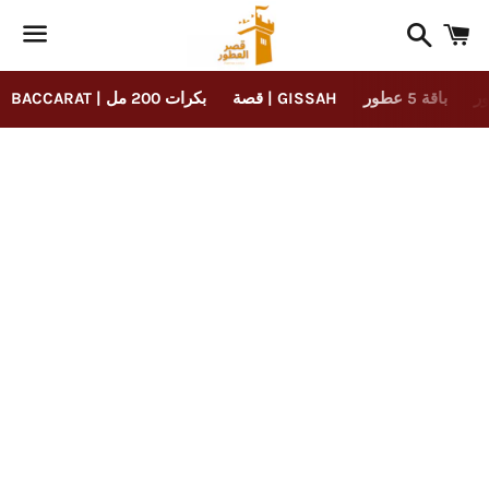
Search
C
Menu
باقة 5 عطور
قصة | GISSAH
BACCARAT | بكرات 200 مل